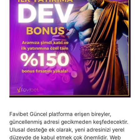
Favibet Güncel platforma erişen bireyler,
güncellenmiş adresi gecikmeden keşfedecektir.
Ulusal desteğe ek olarak, yeni adresinizi yerel
düzeyde de kabul etmek çok önemlidir. Web