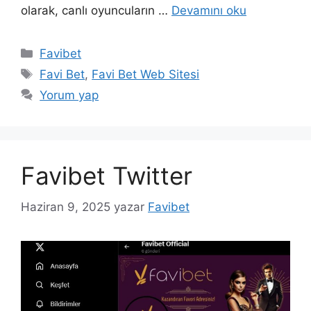
olarak, canlı oyuncuların …
Devamını oku
Kategoriler
Favibet
Etiketler
Favi Bet
,
Favi Bet Web Sitesi
Yorum yap
Favibet Twitter
Haziran 9, 2025
yazar
Favibet