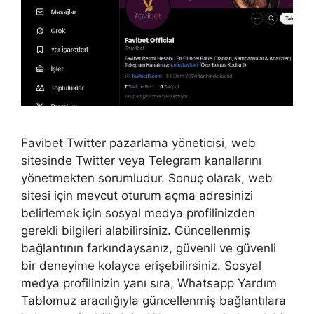
Favibet Twitter pazarlama yöneticisi, web
sitesinde Twitter veya Telegram kanallarını
yönetmekten sorumludur. Sonuç olarak, web
sitesi için mevcut oturum açma adresinizi
belirlemek için sosyal medya profilinizden
gerekli bilgileri alabilirsiniz. Güncellenmiş
bağlantının farkındaysanız, güvenli ve güvenli
bir deneyime kolayca erişebilirsiniz. Sosyal
medya profilinizin yanı sıra, Whatsapp Yardım
Tablomuz aracılığıyla güncellenmiş bağlantılara