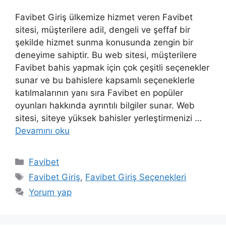
Favibet Giriş ülkemize hizmet veren Favibet
sitesi, müşterilere adil, dengeli ve şeffaf bir
şekilde hizmet sunma konusunda zengin bir
deneyime sahiptir. Bu web sitesi, müşterilere
Favibet bahis yapmak için çok çeşitli seçenekler
sunar ve bu bahislere kapsamlı seçeneklerle
katılmalarının yanı sıra Favibet en popüler
oyunları hakkında ayrıntılı bilgiler sunar. Web
sitesi, siteye yüksek bahisler yerleştirmenizi …
Devamını oku
Kategoriler
Favibet
Etiketler
Favibet Giriş
,
Favibet Giriş Seçenekleri
Yorum yap