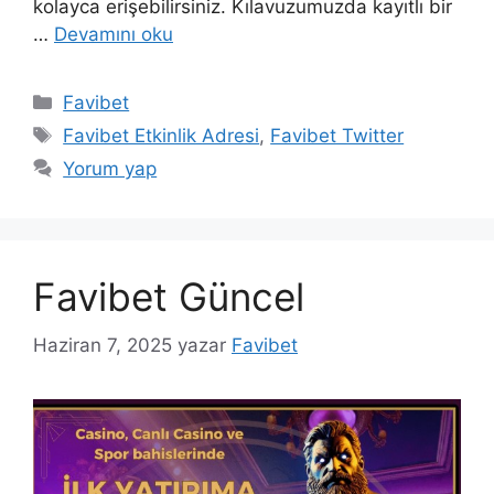
kolayca erişebilirsiniz. Kılavuzumuzda kayıtlı bir
…
Devamını oku
Kategoriler
Favibet
Etiketler
Favibet Etkinlik Adresi
,
Favibet Twitter
Yorum yap
Favibet Güncel
Haziran 7, 2025
yazar
Favibet