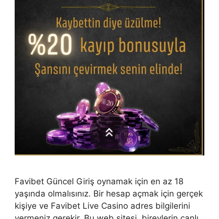
Favibet Güncel Giriş oynamak için en az 18
yaşında olmalısınız. Bir hesap açmak için gerçek
kişiye ve Favibet Live Casino adres bilgilerini
vermeniz gerekir. Bu web sitesi, bireylerin canlı