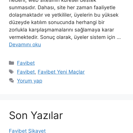
sunmasıdır. Dahası, site her zaman faaliyetle
dolaşmaktadır ve yetkililer, üyelerin bu yüksek
düzeyde katılım sonucunda herhangi bir
zorlukla karşılaşmamalarını sağlamaya karar
vermektedir. Sonuç olarak, üyeler sistem için …
Devamını oku
Kategoriler
Favibet
Etiketler
Favibet
,
Favibet Yeni Maçlar
Yorum yap
Son Yazılar
Favibet Şikayet