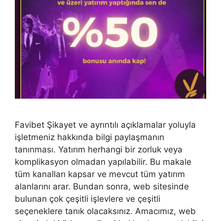
Favibet Şikayet ve ayrıntılı açıklamalar yoluyla
işletmeniz hakkında bilgi paylaşmanın
tanınması. Yatırım herhangi bir zorluk veya
komplikasyon olmadan yapılabilir. Bu makale
tüm kanalları kapsar ve mevcut tüm yatırım
alanlarını arar. Bundan sonra, web sitesinde
bulunan çok çeşitli işlevlere ve çeşitli
seçeneklere tanık olacaksınız. Amacımız, web