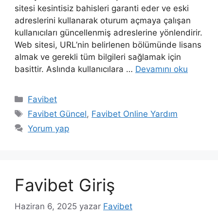
sitesi kesintisiz bahisleri garanti eder ve eski
adreslerini kullanarak oturum açmaya çalışan
kullanıcıları güncellenmiş adreslerine yönlendirir.
Web sitesi, URL’nin belirlenen bölümünde lisans
almak ve gerekli tüm bilgileri sağlamak için
basittir. Aslında kullanıcılara …
Devamını oku
Kategoriler
Favibet
Etiketler
Favibet Güncel
,
Favibet Online Yardım
Yorum yap
Favibet Giriş
Haziran 6, 2025
yazar
Favibet